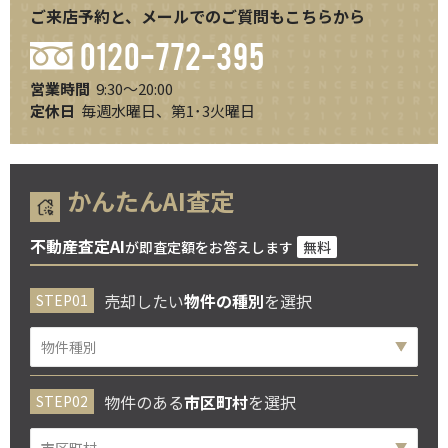
ご来店予約と、メールでのご質問もこちらから
0120-772-395
営業時間
9:30～20:00
定休日
毎週水曜日、第1･3火曜日
かんたんAI査定
不動産査定AI
が即査定額をお答えします
無料
売却したい
物件の種別
を選択
物件のある
市区町村
を選択