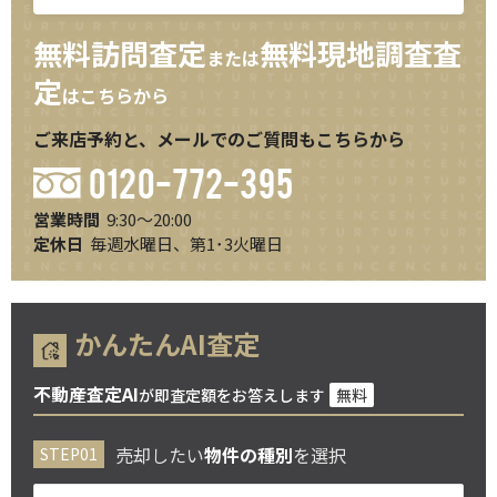
無料訪問査定
無料現地調査査
または
定
はこちらから
ご来店予約と、メールでのご質問もこちらから
0120-772-395
営業時間
9:30～20:00
定休日
毎週水曜日、第1･3火曜日
かんたんAI査定
不動産査定AI
が即査定額をお答えします
無料
売却したい
物件の種別
を選択