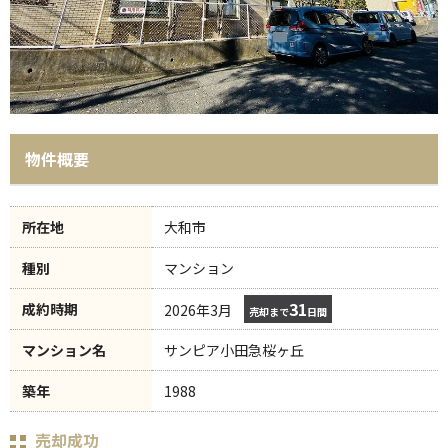
物件概要
所在地
大和市
種別
マンション
31
成約時期
2026年3月
売却まで
日間
マンション名
サンピア小田急桜ヶ丘
築年
1988
売却成功