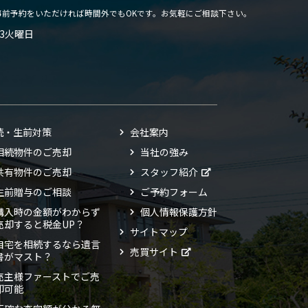
事前予約をいただければ時間外でもOKです。お気軽にご相談下さい。
3火曜日
続・生前対策
会社案内
相続物件のご売却
当社の強み
共有物件のご売却
スタッフ紹介
生前贈与のご相談
ご予約フォーム
購入時の金額がわからず
個人情報保護方針
売却すると税金UP？
サイトマップ
自宅を相続するなら遺言
売買サイト
書がマスト？
売主様ファーストでご売
却可能