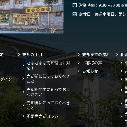
営業時間
9:30～20:00
※
定休日
毎週水曜日、第1･
査定
売却の手引
売却までの流れ
相
さまざまな売却理由に対
お客様の声
応！
お知らせ
売却前に知っておくべき
グイン
こと
売却期間中に知っておく
べきこと
売却後に知っておくべき
こと
不動産売却コラム