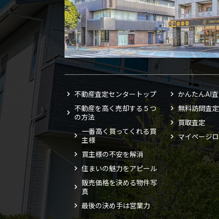
不動産査定センタートップ
かんたんAI
不動産を高く売却する５つ
無料訪問査定
の方法
買取査定
一番高く買ってくれる買
マイページロ
主様
買主様の不安を解消
住まいの魅力をアピール
販売価格を決める物件写
真
最後の決め手は営業力